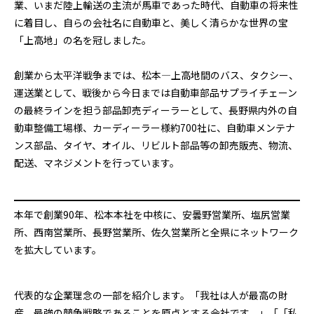
業、いまだ陸上輸送の主流が馬車であった時代、自動車の将来性
に着目し、自らの会社名に自動車と、美しく清らかな世界の宝
「上高地」の名を冠しました。
創業から太平洋戦争までは、松本―上高地間のバス、タクシー、
運送業として、戦後から今日までは自動車部品サプライチェーン
の最終ラインを担う部品卸売ディーラーとして、長野県内外の自
動車整備工場様、カーディーラー様約700社に、自動車メンテナ
ンス部品、タイヤ、オイル、リビルト部品等の卸売販売、物流、
配送、マネジメントを行っています。
本年で創業90年、松本本社を中核に、安曇野営業所、塩尻営業
所、西南営業所、長野営業所、佐久営業所と全県にネットワーク
を拡大しています。
代表的な企業理念の一部を紹介します。「我社は人が最高の財
産、最強の競争戦略であることを原点とする会社です。」「「私