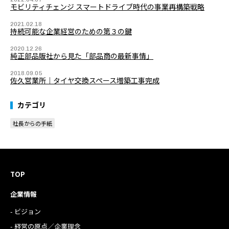
モビリティチェンジ スマートドライブ時代の事業再構築戦略
2021.02.18
持続可能な企業経営のための第３の鍵
2020.12.26
純正部品販社から見た「部品商の最新事情」
2018.09.05
佐久営業所｜タイヤ交換スペース増築工事完成
カテゴリ
社長からの手紙
TOP
企業情報
- ビジョン
- 経営の原点／企業理念