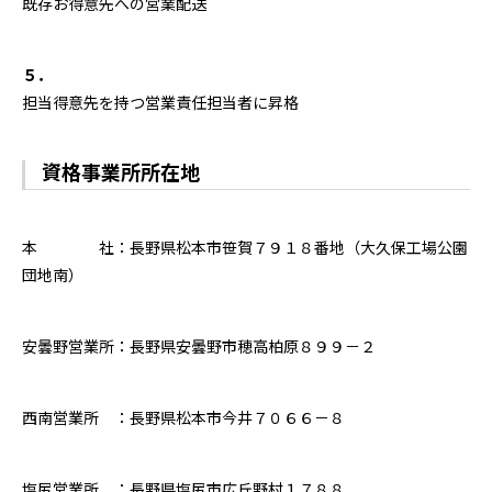
既存お得意先への営業配送
５．
担当得意先を持つ営業責任担当者に昇格
資格事業所所在地
本 社：長野県松本市笹賀７９１８番地（大久保工場公園
団地南）
安曇野営業所：長野県安曇野市穂高柏原８９９－２
西南営業所 ：長野県松本市今井７０６６－８
塩尻営業所 ：長野県塩尻市広丘野村１７８８