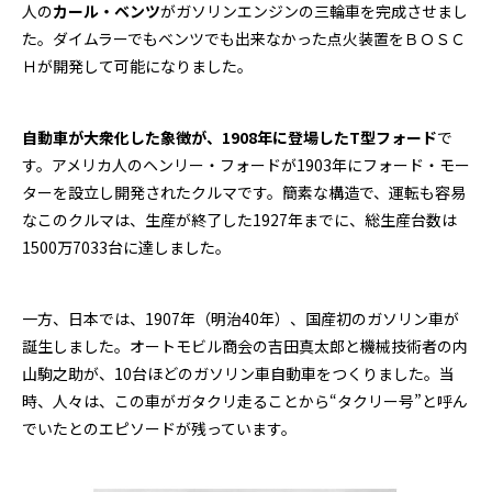
人の
カール・ベンツ
がガソリンエンジンの三輪車を完成させまし
た。ダイムラーでもベンツでも出来なかった点火装置をＢＯＳＣ
Ｈが開発して可能になりました。
自動車が大衆化した象徴が、1908年に登場したT型フォード
で
す。アメリカ人のヘンリー・フォードが1903年にフォード・モー
ターを設立し開発されたクルマです。簡素な構造で、運転も容易
なこのクルマは、生産が終了した1927年までに、総生産台数は
1500万7033台に達しました。
一方、日本では、1907年（明治40年）、国産初のガソリン車が
誕生しました。オートモビル商会の吉田真太郎と機械技術者の内
山駒之助が、10台ほどのガソリン車自動車をつくりました。当
時、人々は、この車がガタクリ走ることから“タクリー号”と呼ん
でいたとのエピソードが残っています。