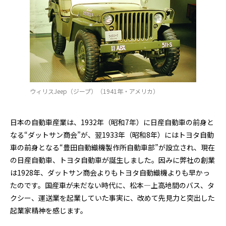
ウィリスJeep（ジープ）（1941年・アメリカ）
日本の自動車産業は、1932年（昭和7年）に日産自動車の前身と
なる“ダットサン商会”が、翌1933年（昭和8年）にはトヨタ自動
車の前身となる“豊田自動織機製作所自動車部”が設立され、現在
の日産自動車、トヨタ自動車が誕生しました。因みに弊社の創業
は1928年、ダットサン商会よりもトヨタ自動織機よりも早かっ
たのです。国産車が未だない時代に、松本―上高地間のバス、タ
クシー、運送業を起業していた事実に、改めて先見力と突出した
起業家精神を感じます。