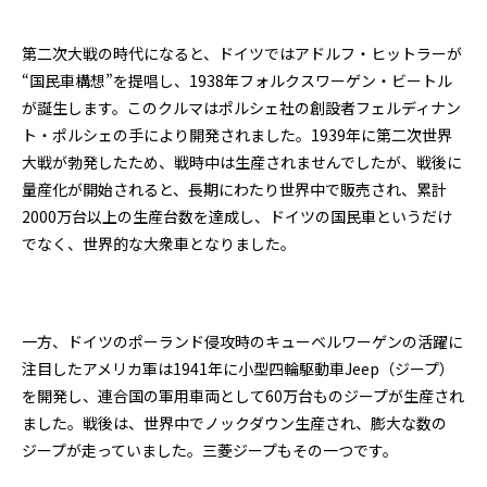
第二次大戦の時代になると、ドイツではアドルフ・ヒットラーが
“国民車構想”を提唱し、1938年フォルクスワーゲン・ビートル
が誕生します。このクルマはポルシェ社の創設者フェルディナン
ト・ポルシェの手により開発されました。1939年に第二次世界
大戦が勃発したため、戦時中は生産されませんでしたが、戦後に
量産化が開始されると、長期にわたり世界中で販売され、累計
2000万台以上の生産台数を達成し、ドイツの国民車というだけ
でなく、世界的な大衆車となりました。
一方、ドイツのポーランド侵攻時のキューベルワーゲンの活躍に
注目したアメリカ軍は1941年に小型四輪駆動車Jeep（ジープ）
を開発し、連合国の軍用車両として60万台ものジープが生産され
ました。戦後は、世界中でノックダウン生産され、膨大な数の
ジープが走っていました。三菱ジープもその一つです。