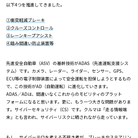
以下4つを推進してきました。
①衝突軽減ブレーキ
②クルーズコントロール
③レーンキープアシスト
④踏み間違い防止装置等
先進安全自動車（ASV）の基幹技術がADAS（先進運転支援シス
テム）です。カメラ、レーダー、ライダー、センサー、GPS、
ECU等の電子制御装置によって安全運転を担保しようとするもの
で、この技術がAD（自動運転）に進化していきます。
ADAS／ADは、間違いなくこれからのモビリティのプラット
フォームになると思います。更に、もう一つ大きな問題がありま
す。サイバーセキュリティ（CS）です。クルマは「走る情報端
末」とも言われ、サイバーリスクに晒されながら走っています。
もし、サイバーテロを考える不届き者が、ブレーキやステアリン