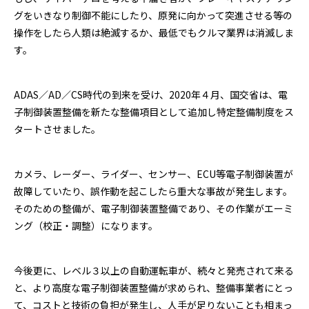
グをいきなり制御不能にしたり、原発に向かって突進させる等の
操作をしたら人類は絶滅するか、最低でもクルマ業界は消滅しま
す。
ADAS／AD／CS時代の到来を受け、2020年４月、国交省は、電
子制御装置整備を新たな整備項目として追加し特定整備制度をス
タートさせました。
カメラ、レーダー、ライダー、センサー、ECU等電子制御装置が
故障していたり、誤作動を起こしたら重大な事故が発生します。
そのための整備が、電子制御装置整備であり、その作業がエーミ
ング（校正・調整）になります。
今後更に、レベル３以上の自動運転車が、続々と発売されて来る
と、より高度な電子制御装置整備が求められ、整備事業者にとっ
て、コストと技術の負担が発生し、人手が足りないことも相まっ