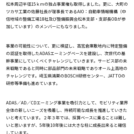
松本周辺半径15ｋｍの独占事業権も取得しました。更に、大町の
ツカサ工業の佐藤社長が理事長であるAIO：自動車情報機構（中
信地域の整備工場18社及び整備振興会松本支部・支部長OBが参
加しています）のメンバーにもなりました。
事業の可能性について、更に検証し、高宮倉庫敷地内に特定整備
の認証を取得したADASエーミングベースを建設し、次世代の基
幹事業にしていくべくチャレンジしていきます。サービス部の未
来戦略であると同時に部品部門の未来戦略でありオール上高地の
チャレンジです。埼玉県鴻巣のBOSCH研修センター、JATTOの
研修等準備も進めています。
ADAS／AD／CDエーミング事業を吸引力として、モビリティ業界
全体の新しいニーズを吸着し、持続可能な成長を推進していきた
いと考えています。２年３年では、採算ベースに乗ることは難し
いと思いますが、5年後10年後には大きな柱に成長出来ると確信
しています。