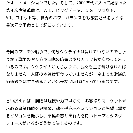
たオートメーションでした。そして、2000年代に入って始まった
第４次産業革命は、ＡＩ、ビッグデータ、５Ｇ、クラウド、
VR、ロボット等、世界のパワーバランスをも激変させるような
異次元の革命として起こっています。
今回のプーチン戦争で、何故ウクライナは負けていないのでしょ
うか？戦争のやり方や国家の防衛のやり方までもが変わって来て
いるのです。ウクライナと同じように、我々も生き続けなければ
なりません。人間の本質は変わっていませんが、今までの常識的
価値観では生き残ることが出来ない時代に入っているのです。
言い換えれば、勝敗は規模や力ではなく、お客様やマーケットが
求める事業価値を見極め、魂を揺さぶるミッションと希望に繋が
るビジョンを提示し、不撓の志と実行力を持つトップとタスク
フォースがいるかどうかで決まるのです。