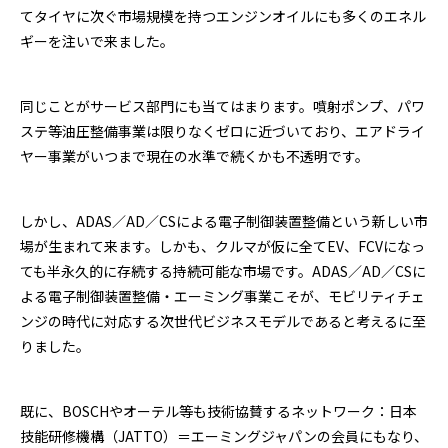
てタイヤに次ぐ市場規模を持つエンジンオイルにも多くのエネル
ギーを注いで来ました。
同じことがサービス部門にも当てはまります。噴射ポンプ、パワ
ステ等油圧整備事業は限りなくゼロに近づいており、エアドライ
ヤー事業がいつまで現在の水準で続くかも不透明です。
しかし、ADAS／AD／CSによる電子制御装置整備という新しい市
場が生まれて来ます。しかも、クルマが仮に全てEV、FCVになっ
ても半永久的に存続する持続可能な市場です。ADAS／AD／CSに
よる電子制御装置整備・エーミング事業こそが、モビリティチェ
ンジの時代に対応する次世代ビジネスモデルであると考えるに至
りました。
既に、BOSCHやオーテル等も技術協賛するネットワーク：日本
技能研修機構（JATTO）＝エーミングジャパンの会員にもなり、