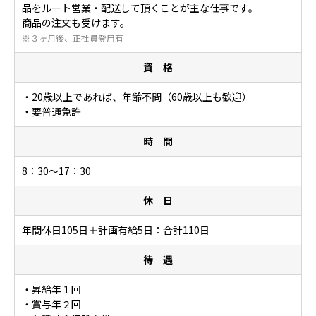
品をルート営業・配送して頂くことが主な仕事です。
商品の注文も受けます。
※３ヶ月後、正社員登用有
資 格
・20歳以上であれば、年齢不問（60歳以上も歓迎）
・要普通免許
時 間
8：30～17：30
休 日
年間休日105日＋計画有給5日：合計110日
待 遇
・昇給年１回
・賞与年２回