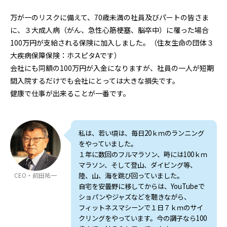
万が一のリスクに備えて、70歳未満の社員及びパートの皆さま
に、３大成人病（がん、急性心筋梗塞、脳卒中）に罹った場合
100万円が支給される保険に加入しました。（住友生命の団体３
大疾病保障保険：ホスピタAです）
会社にも同額の100万円が入金になりますが、社員の一人が短期
間入院するだけでも会社にとっては大きな損失です。
健康で仕事が出来ることが一番です。
私は、若い頃は、毎日20ｋｍのランニング
をやっていました。
１年に数回のフルマラソン、時には100ｋｍ
マラソン、そして登山、ダイビング等、
CEO・前田祐一
陸、山、海を跳び回っていました。
自宅を安曇野に移してからは、YouTubeで
ショパンやジャズなどを聴きながら、
フィットネスマシーンで１日７ｋｍのサイ
クリングをやっています。今の調子なら100