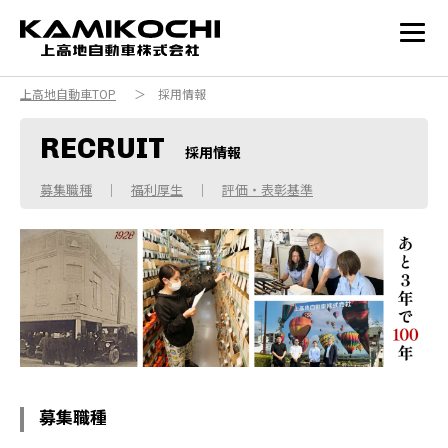
上高地自動車TOP
＞ 採用情報
RECRUIT
採用情報
募集職種
｜
福利厚生
｜
評価・表彰基準
募集職種