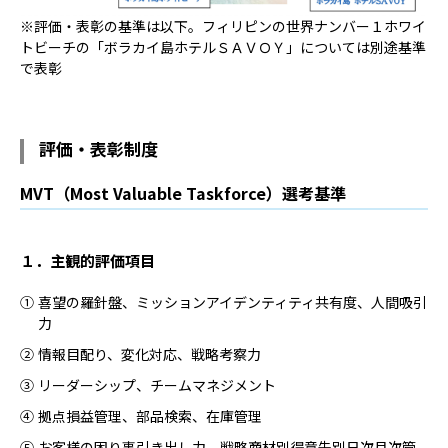
※評価・表彰の基準は以下。フィリピンの世界ナンバー１ホワイ
トビーチの「ボラカイ島ホテルＳＡＶＯＹ」については別途基準
で表彰
評価・表彰制度
MVT（Most Valuable Taskforce）選考基準
１．主観的評価項目
①
喜望の羅針盤、ミッションアイデンティティ共有度、人間吸引
力
②
情報目配り、変化対応、戦略考察力
③
リーダーシップ、チームマネジメント
④
拠点損益管理、部品検索、在庫管理
⑤
お客様の困り事引き出し力、戦略商材別得意先別日次月次管