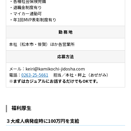
・各種社会保険完備
・退職金制度有り
・マイカー通勤可
・年1回MVP表彰制度有り
勤 務 地
本社（松本市・笹賀）ほか各営業所
応募方法
メール：keiri
kamikochi-jidosha.com
電話：
0263-25-5661
担当／本社・畔上（あぜがみ）
※まずはカジュアルにお話するだけでもOKです。
福利厚生
３大成人病発症時に100万円を支給