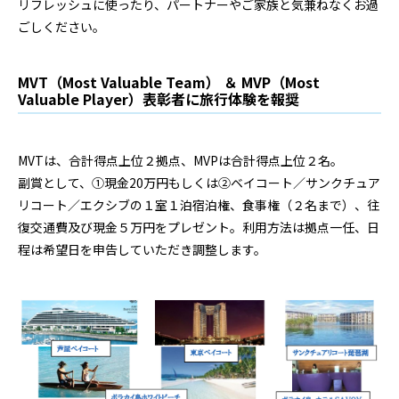
リフレッシュに使ったり、パートナーやご家族と気兼ねなくお過
ごしください。
MVT（Most Valuable Team） ＆ MVP（Most
Valuable Player）表彰者に旅行体験を報奨
MVTは、合計得点上位２拠点、MVPは合計得点上位２名。
副賞として、①現金20万円もしくは②ベイコート／サンクチュア
リコート／エクシブの１室１泊宿泊権、食事権（２名まで）、往
復交通費及び現金５万円をプレゼント。利用方法は拠点一任、日
程は希望日を申告していただき調整します。