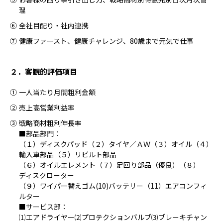
理
⑥
全社目配り・社内連携
⑦
健康ファースト、健康チャレンジ、80歳まで元気で仕事
２．客観的評価項目
①
一人当たり月間粗利金額
②
売上高営業利益率
③
戦略商材粗利伸長率
■部品部門：
（１）ディスクパッド（２）タイヤ／ＡＷ（３）オイル（４）
輸入車部品（５）リビルト部品
（６）オイルエレメント（７）足回り部品（優良）（８）
ディスクローター
（９）ワイパー替えゴム(10)バッテリー（11）エアコンフィ
ルター
■サービス部：
⑴エアドライヤー⑵プロテクションバルブ⑶ブレーキチャン