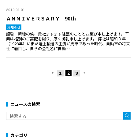
2019.01.01
ＡＮＮＩＶＥＲＳＡＲＹ 90th
お知らせ
謹啓 新緑の候、貴社ますます隆盛のこととお慶び申し上げます。平
素は格別のご高配を賜り、厚く御礼申し上げます。 弊社は昭和３年
（1928年）いまだ陸上輸送の主流が馬車であった時代、自動車の将来
性に着目し、自らの会社名に自動…
2
«
1
3
»
ニュースの検索
カテゴリ