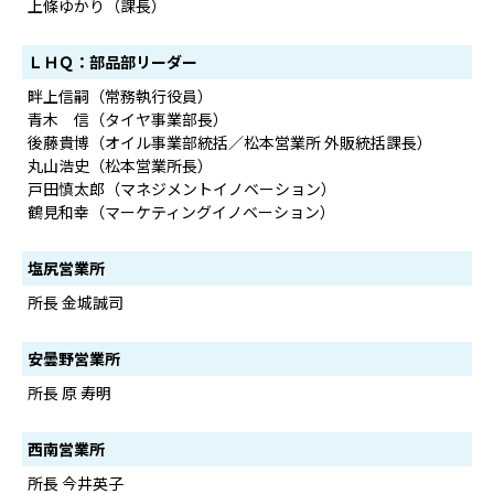
上條ゆかり（課長）
ＬＨＱ：部品部リーダー
畔上信嗣（常務執行役員）
青木 信（タイヤ事業部長）
後藤貴博（オイル事業部統括／松本営業所 外販統括課長）
丸山浩史（松本営業所長）
戸田慎太郎（マネジメントイノベーション）
鶴見和幸（マーケティングイノベーション）
塩尻営業所
所長 金城誠司
安曇野営業所
所長 原 寿明
西南営業所
所長 今井英子